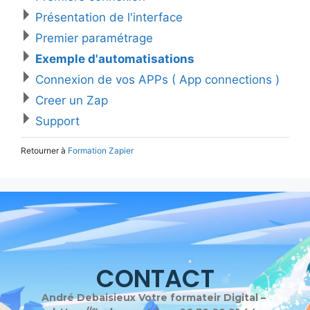
Présentation de l'interface
Premier paramétrage
Exemple d'automatisations
Connexion de vos APPs ( App connections )
Creer un Zap
Support
Retourner à
Formation Zapier
CONTACT
André Debaisieux Votre formateir Digital –