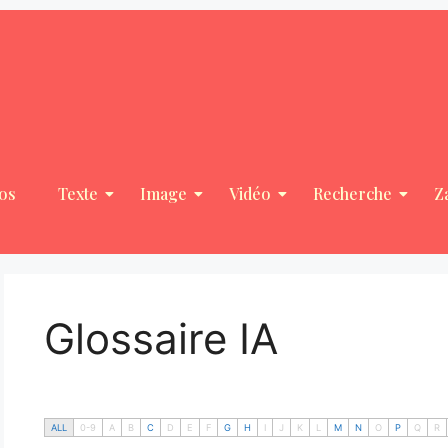
os
Texte
Image
Vidéo
Recherche
Z
Glossaire IA
ALL
0-9
A
B
C
D
E
F
G
H
I
J
K
L
M
N
O
P
Q
R