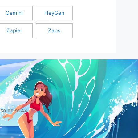
Gemini
HeyGen
Zapier
Zaps
.30.00.91.44