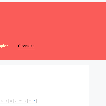
apier
Glossaire
S
T
U
V
W
X
Y
Z