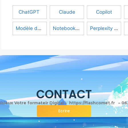
ChatGPT
Claude
Copilot
Modèle de langage (LLM)
NotebookLM
Perplexity AI
CONTACT
sieux Votre formateir Digital – https://flashcomet.fr – 06
Ecrire