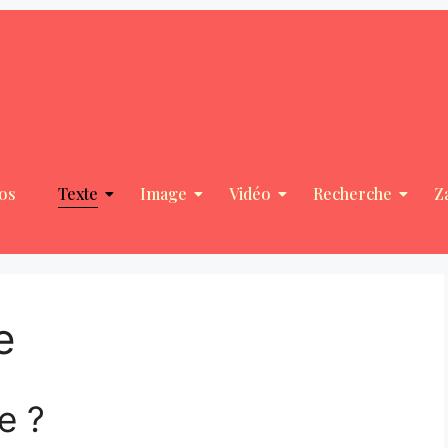
os
Texte
Image
Vidéo
Recherche
Z
e
e ?