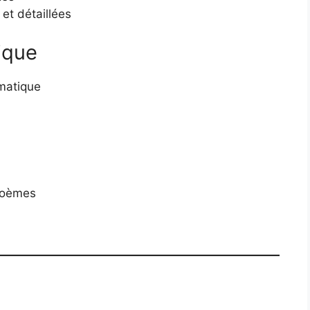
et détaillées
ique
rmatique
 poèmes