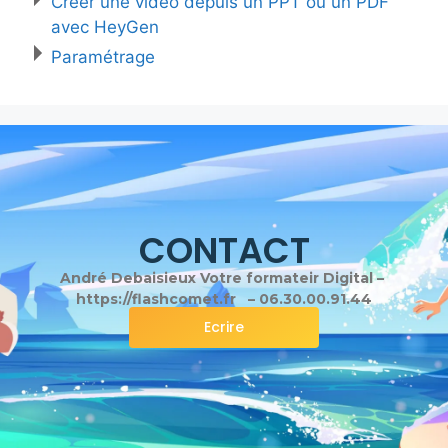
Creer une video depuis un PPT ou un PDF
avec HeyGen
Paramétrage
CONTACT
André Debaisieux Votre formateir Digital –
https://flashcomet.fr – 06.30.00.91.44
Ecrire