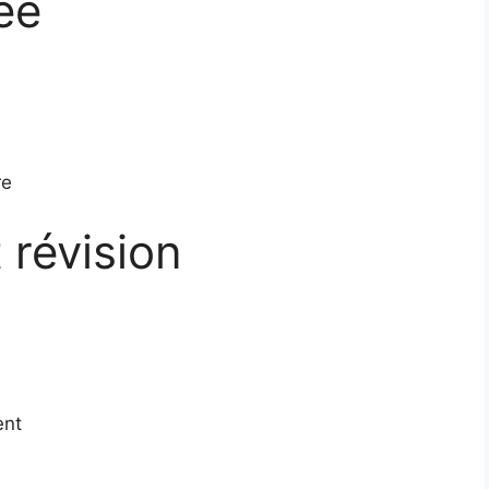
ée
re
 révision
ent