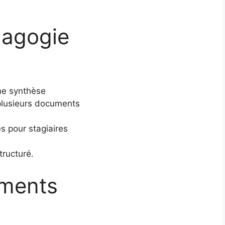
dagogie
he synthèse
 plusieurs documents
 pour stagiaires
ructuré.
uments