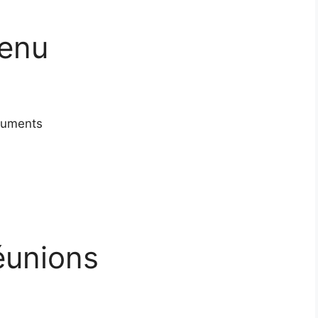
tenu
ocuments
.
éunions