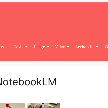
os
Texte
Image
Vidéo
Recherche
Z
 NotebookLM