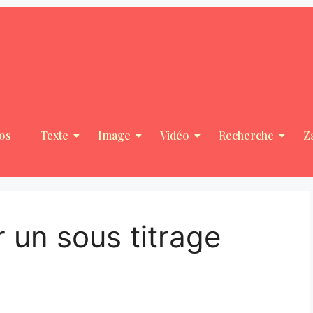
os
Texte
Image
Vidéo
Recherche
Z
 un sous titrage