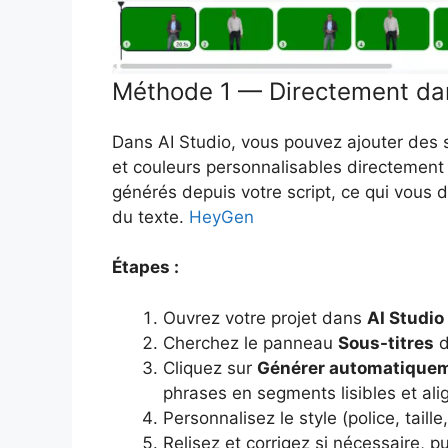
Méthode 1 — Directement da
Dans AI Studio, vous pouvez ajouter des s
et couleurs personnalisables directement à
générés depuis votre script, ce qui vous do
du texte.
HeyGen
Étapes :
Ouvrez votre projet dans
AI Studio
Cherchez le panneau
Sous-titres
d
Cliquez sur
Générer automatique
phrases en segments lisibles et ali
Personnalisez le style (police, taille
Relisez et corrigez si nécessaire, p