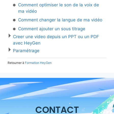
Comment optimiser le son de la voix de
ma vidéo
Comment changer la langue de ma vidéo
Comment ajouter un sous titrage
Creer une video depuis un PPT ou un PDF
avec HeyGen
Paramétrage
Retourner à
Formation HeyGen
CONTACT